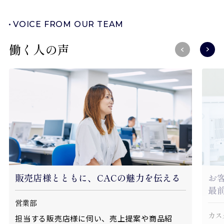
VOICE FROM OUR TEAM
働く人の声
販売店様とともに、CACの魅力を伝える
お
最
営業部
カス
担当する販売店様に伺い、売上提案や商品紹