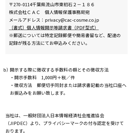
〒270-0114千葉県流山市東初石２－１８６
株式会社ＣＡＣ 個人情報保護事務局宛
メールアドレス：privacy@cac-cosme.co.jp
〔書式〕個人情報開示等請求書（PDF型式）
※郵送については特定記録郵便や簡易書留など、配達の
記録が残る方法にてお申込みください。
開示する際に徴収する手数料の額とその徴収方法
・開示手数料 1,000円＋税／件
・徴収方法 郵便切手同封または請求書記載の当社口座へ
お振込みをお願い致します。
当社は、一般財団法人日本情報経済社会推進協会
（JIPDEC）より、プライバシーマークの付与認定を受けて
おります。